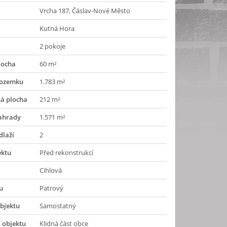
Vrcha 187, Čáslav-Nové Město
Kutná Hora
2 pokoje
locha
60 m²
pozemku
1.783 m²
á plocha
212 m²
zahrady
1.571 m²
dlaží
2
ektu
Před rekonstrukcí
Cihlová
u
Patrový
bjektu
Samostatný
 objektu
Klidná část obce