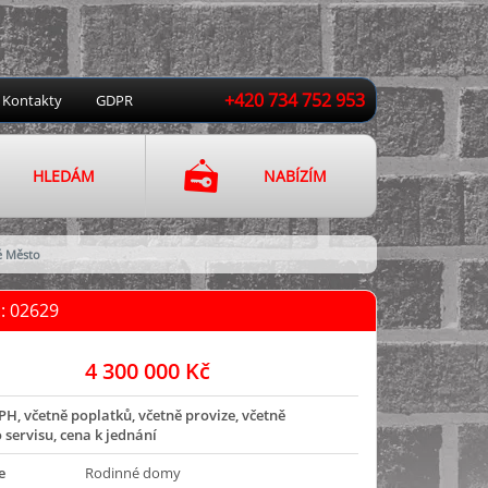
+420 734 752 953
Kontakty
GDPR
HLEDÁM
NABÍZÍM
é Město
: 02629
4 300 000 Kč
PH, včetně poplatků, včetně provize, včetně
 servisu, cena k jednání
e
Rodinné domy