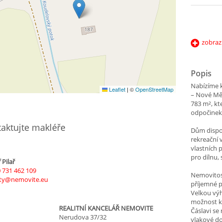
zobraz
Popis
Nabízíme k
Leaflet
|
©
OpenStreetMap
– Nové Mě
783 m², kt
odpočinek i
aktujte makléře
Dům dispo
rekreační 
vlastních 
pro dílnu,
 Pilař
 731 462 109
Nemovitost
ity@nemovite.eu
příjemné p
Velkou výh
možnost k
REALITNÍ KANCELÁŘ NEMOVITE
Čáslavi s
Nerudova 37/32
vlakové d