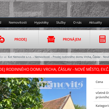
d
Nemovitosti
Hypotéky
Služby
O nás
Aktuality
PRODEJ
PRONÁJEM
te se:
Kot Nemovite s.r.o.
»
Nemovitosti
»
Prodej rodinného domu Vrcha, Čáslav - Nov
EJ RODINNÉHO DOMU VRCHA, ČÁSLAV - NOVÉ MĚSTO, EV.Č.
Cena
včetně D
právního
Kategori