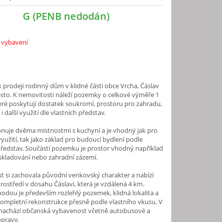
G (PENB nedodán)
 vybavení
 prodeji rodinný dům v klidné části obce Vrcha, Čáslav
sto. K nemovitosti náleží pozemky o celkové výměře 1
eré poskytují dostatek soukromí, prostoru pro zahradu,
 další využití dle vlastních představ.
nuje dvěma místnostmi s kuchyní a je vhodný jak pro
využití, tak jako základ pro budoucí bydlení podle
představ. Součástí pozemku je prostor vhodný například
 skladování nebo zahradní zázemí.
 si zachovala původní venkovský charakter a nabízí
rostředí v dosahu Čáslavi, která je vzdálená 4 km.
odou je především rozlehlý pozemek, klidná lokalita a
ompletní rekonstrukce přesně podle vlastního vkusu. V
e nachází občanská vybavenost včetně autobusové a
opravy.