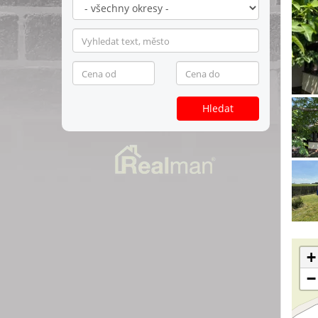
Hledat
+
−