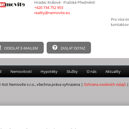
Hradec Králové - Pražské Předměstí
+420 734 752 953
reality@nemovite.eu
Pro více i
kontaktov
ODESLAT E-MAILEM
ZASLAT DOTAZ
d
Nemovitosti
Hypotéky
Služby
O nás
Aktuality
 Kot Nemovite s.r.o., všechna práva vyhrazena |
Ochrana osobních údajů