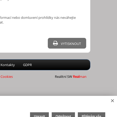
nformací nebo domluvení prohlídky nás neváhejte
at.
VYTISKNOUT
Kontakty
GDPR
|
Cookies
Realitní SW
Real
man
×
Upravit
Odmítnout
Přijímám vše