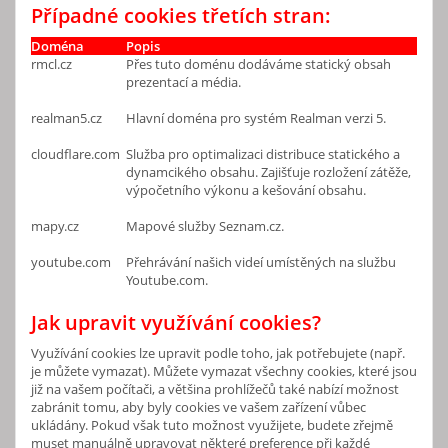
Případné cookies třetích stran:
Doména
Popis
rmcl.cz
Přes tuto doménu dodáváme statický obsah
prezentací a média.
realman5.cz
Hlavní doména pro systém Realman verzi 5.
cloudflare.com
Služba pro optimalizaci distribuce statického a
dynamcikého obsahu. Zajišťuje rozložení zátěže,
výpočetního výkonu a kešování obsahu.
mapy.cz
Mapové služby Seznam.cz.
youtube.com
Přehrávání našich videí umístěných na službu
Youtube.com.
Jak upravit využívání cookies?
Využívání cookies lze upravit podle toho, jak potřebujete (např.
je můžete vymazat). Můžete vymazat všechny cookies, které jsou
již na vašem počítači, a většina prohlížečů také nabízí možnost
zabránit tomu, aby byly cookies ve vašem zařízení vůbec
ukládány. Pokud však tuto možnost využijete, budete zřejmě
muset manuálně upravovat některé preference při každé