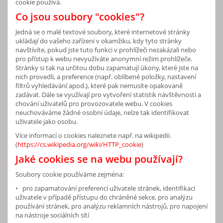
cookie používá.
Co jsou soubory "cookies"?
Jedná se o malé textové soubory, které internetové stránky
ukládají do vašeho zařízení v okamžiku, kdy tyto stránky
navštívíte, pokud jste tuto funkci v prohlížeči nezakázali nebo
pro přístup k webu nevyužíváte anonymní režim prohlížeče.
Stránky si tak na určitou dobu zapamatují úkony, které jste na
nich provedli, a preference (např. oblíbené položky, nastavení
filtrů vyhledávání apod.), které pak nemusíte opakovaně
zadávat. Dále se využívají pro vytvoření statistik návštěvnosti a
chování uživatelů pro provozovatele webu. V cookies
neuchováváme žádné osobní údaje, nelze tak identifikovat
uživatele jako osobu.
Více informací o cookies naleznete např. na wikipedii.
(
https://cs.wikipedia.org/wiki/HTTP_cookie
)
Jaké cookies se na webu používají?
Soubory cookie používáme zejména:
• pro zapamatování preferencí uživatele stránek, identifikaci
uživatele v případě přístupu do chráněné sekce, pro analýzu
používání stránek, pro analýzu reklamních nástrojů, pro napojení
na nástroje sociálních sítí