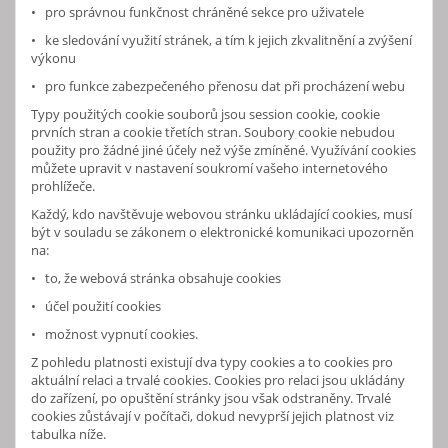
• pro správnou funkčnost chráněné sekce pro uživatele
• ke sledování využití stránek, a tím k jejich zkvalitnění a zvýšení
výkonu
• pro funkce zabezpečeného přenosu dat při procházení webu
Typy použitých cookie souborů jsou session cookie, cookie
prvních stran a cookie třetích stran. Soubory cookie nebudou
použity pro žádné jiné účely než výše zmíněné. Využívání cookies
můžete upravit v nastavení soukromí vašeho internetového
prohlížeče.
Každý, kdo navštěvuje webovou stránku ukládající cookies, musí
být v souladu se zákonem o elektronické komunikaci upozorněn
na:
• to, že webová stránka obsahuje cookies
• účel použití cookies
• možnost vypnutí cookies.
Z pohledu platnosti existují dva typy cookies a to cookies pro
aktuální relaci a trvalé cookies. Cookies pro relaci jsou ukládány
do zařízení, po opuštění stránky jsou však odstraněny. Trvalé
cookies zůstávají v počítači, dokud nevyprší jejich platnost viz
tabulka níže.