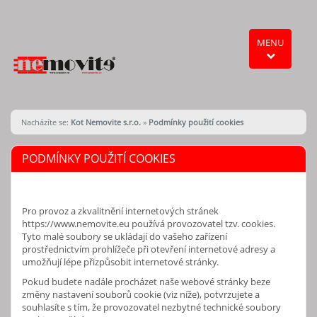
MENU
Nacházíte se:
Kot Nemovite s.r.o.
»
Podmínky použití cookies
PODMÍNKY POUŽITÍ COOKIES
Pro provoz a zkvalitnění internetových stránek
https://www.nemovite.eu používá provozovatel tzv. cookies.
Tyto malé soubory se ukládají do vašeho zařízení
prostřednictvím prohlížeče při otevření internetové adresy a
umožňují lépe přizpůsobit internetové stránky.
Pokud budete nadále procházet naše webové stránky beze
změny nastavení souborů cookie (viz níže), potvrzujete a
souhlasíte s tím, že provozovatel nezbytné technické soubory