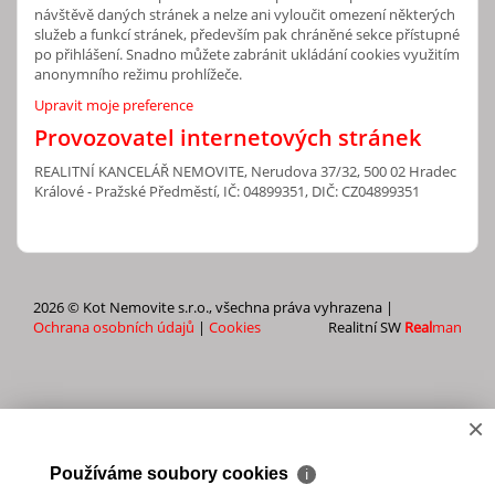
návštěvě daných stránek a nelze ani vyloučit omezení některých
služeb a funkcí stránek, především pak chráněné sekce přístupné
po přihlášení. Snadno můžete zabránit ukládání cookies využitím
anonymního režimu prohlížeče.
Upravit moje preference
Provozovatel internetových stránek
REALITNÍ KANCELÁŘ NEMOVITE, Nerudova 37/32, 500 02 Hradec
Králové - Pražské Předměstí, IČ: 04899351, DIČ: CZ04899351
2026 © Kot Nemovite s.r.o., všechna práva vyhrazena |
Ochrana osobních údajů
|
Cookies
Realitní SW
Real
man
×
Používáme soubory cookies
ℹ