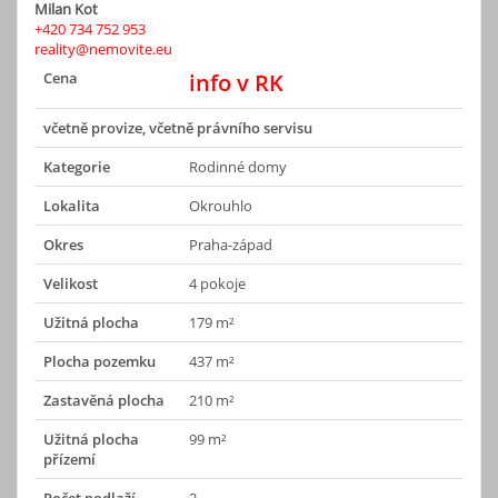
Milan Kot
+420 734 752 953
reality@nemovite.eu
Cena
info v RK
včetně provize, včetně právního servisu
Kategorie
Rodinné domy
Lokalita
Okrouhlo
Okres
Praha-západ
Velikost
4 pokoje
Užitná plocha
179 m²
Plocha pozemku
437 m²
Zastavěná plocha
210 m²
Užitná plocha
99 m²
přízemí
Počet podlaží
2