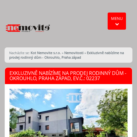
MENU
Nacházíte se:
Kot Nemovite s.r.o.
»
Nemovitosti
»
Exkluzivně nabízíme na
prodej rodinný dům - Okrouhlo, Praha západ
EXKLUZIVNĚ NABÍZÍME NA PRODEJ RODINNÝ DŮM -
OKROUHLO, PRAHA ZÁPAD, EV.Č.: 02237