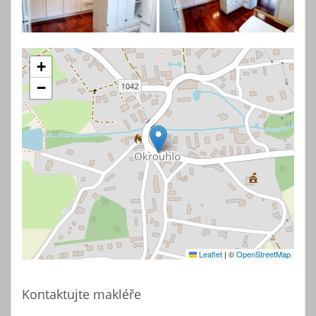
+
−
Leaflet
|
©
OpenStreetMap
Kontaktujte makléře