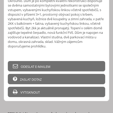
Okrouhlo. Dům je po kompletní kvalitní rekonstrukci disponuje
se dvěma samostatnými bytovými jednotkami se společným
vstupem, vybavenými kuchyňskou linkou včetně spotřebičů, s
dispozicí v přízemí 3+1, prostorný obývací pokoj s krbem,
vybavená kuchyň, ložnice dvě koupelny a zimní zahrada, v patře
2KK s balkónem + šatna, vybavený kuchyňskou linkou, včetně
spotřebičů. Byt 2kk je aktuálně pronajatý. Topení v celém domě
zajišťuje tepelné čerpadlo, nová funkční FVE. Dům je napojen na
vodovod a kanalizaci. Vlastní studna, dvě parkovací místa u
domu, okrasná zahrada, sklad. Vážným zájemcům
doporučujeme prohlídku.
ODESLAT E-MAILEM
ZASLAT DOTAZ
VYTISKNOUT